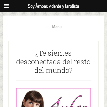
Soy Ámbar, vidente y tarotista
Skip
Saltar
to
al
Menu
secondary
contenido
menu
principal
¿Te sientes
desconectada del resto
del mundo?