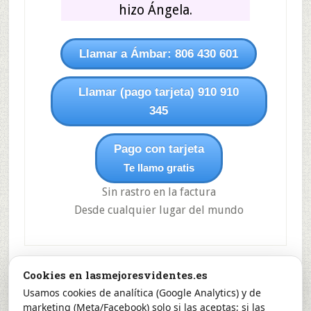
hizo Ángela.
Llamar a Ámbar: 806 430 601
Llamar (pago tarjeta) 910 910
345
Pago con tarjeta
Te llamo gratis
Sin rastro en la factura
Desde cualquier lugar del mundo
Cookies en lasmejoresvidentes.es
© Servicio ofrecido por Sinceridad SL, Apartado de Correos
Usamos cookies de analítica (Google Analytics) y de
3, 24080, León. Precio Máx. €/min 1,21 Red Fija y 1,57 Red
marketing (Meta/Facebook) solo si las aceptas; si las